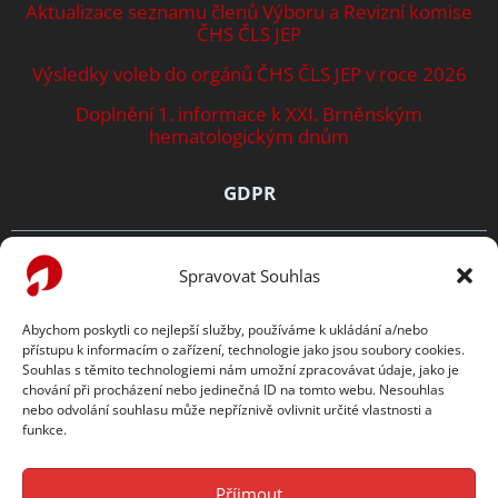
Aktualizace seznamu členů Výboru a Revizní komise
ČHS ČLS JEP
Výsledky voleb do orgánů ČHS ČLS JEP v roce 2026
Doplnění 1. informace k XXI. Brněnským
hematologickým dnům
GDPR
Zásady ochrany osobních údajů
Spravovat Souhlas
Prohlášení o cookies
Abychom poskytli co nejlepší služby, používáme k ukládání a/nebo
přístupu k informacím o zařízení, technologie jako jsou soubory cookies.
TENTO WEB PODPORUJE
Souhlas s těmito technologiemi nám umožní zpracovávat údaje, jako je
chování při procházení nebo jedinečná ID na tomto webu. Nesouhlas
nebo odvolání souhlasu může nepříznivě ovlivnit určité vlastnosti a
funkce.
Příjmout