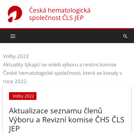
Přeskočit
Česká hematologická
na
společnost ČLS JEP
obsah
Hled
Volby 2022
Aktuality týkající se voleb výboru a revizní komise
České hematologické společnosti, které se konaly v
roce 2022.
Volby 2022
Aktualizace seznamu členů
Výboru a Revizní komise ČHS ČLS
JEP