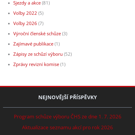
Sjezdy a akce
(81)
Volby 2022
(5)
Volby 2026
(7)
Výroční členské schůze
(3)
Zajímavé publikace
(1)
Zápisy ze schůzí výboru
(52)
Zprávy revizní komise
(1)
NEJNOVĚJŠÍ PŘÍSPĚVKY
Program schůze výboru ČHS ze dne 1. 7. 2026
Aktualizace seznamu akcí pro rok 2026