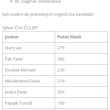
Bc. Dagmar Zmeškalová
byli zvoleni do jednotlivých orgánů tito kandidáti:
Výbor ČHS ČLS JEP
Jméno
Počet hlasů
Starý Jan
279
Žák Pavel
266
Doubek Michael
239
Mikulenková Dana
219
Jindra Pavel
205
Papajík Tomáš
199