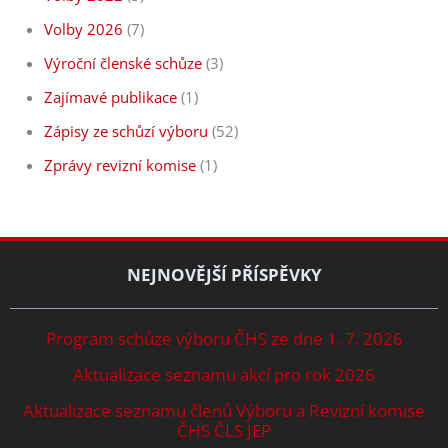
Volby 2026
(7)
Výroční členské schůze
(3)
Zajímavé publikace
(1)
Zápisy ze schůzí výboru
(52)
Zprávy revizní komise
(1)
NEJNOVĚJŠÍ PŘÍSPĚVKY
Program schůze výboru ČHS ze dne 1. 7. 2026
Aktualizace seznamu akcí pro rok 2026
Aktualizace seznamu členů Výboru a Revizní komise
ČHS ČLS JEP