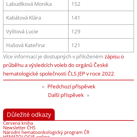
Labudíková Monika
152
Kabátová Klára
141
Vylitová Lucie
129
Hašová Kateřina
121
Více informací je dostupných v přiloženém
zápisu o
průběhu a výsledcích voleb do orgánů České
hematologické společnosti ČLS JEP v roce 2022
.
«
Předchozí příspěvek
Další příspěvek
»
Důležité odkazy
Červená kniha
Newsletter ČHS
Národní hematoonkologický program ČR
HEMATOLOGIE-online