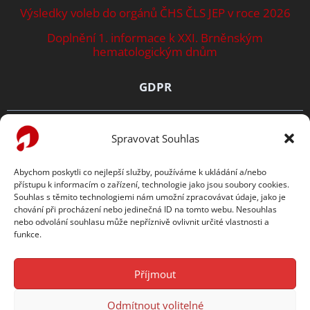
Výsledky voleb do orgánů ČHS ČLS JEP v roce 2026
Doplnění 1. informace k XXI. Brněnským
hematologickým dnům
GDPR
Zásady ochrany osobních údajů
Spravovat Souhlas
Prohlášení o cookies
Abychom poskytli co nejlepší služby, používáme k ukládání a/nebo
přístupu k informacím o zařízení, technologie jako jsou soubory cookies.
TENTO WEB PODPORUJE
Souhlas s těmito technologiemi nám umožní zpracovávat údaje, jako je
chování při procházení nebo jedinečná ID na tomto webu. Nesouhlas
nebo odvolání souhlasu může nepříznivě ovlivnit určité vlastnosti a
funkce.
Příjmout
Odmítnout volitelné