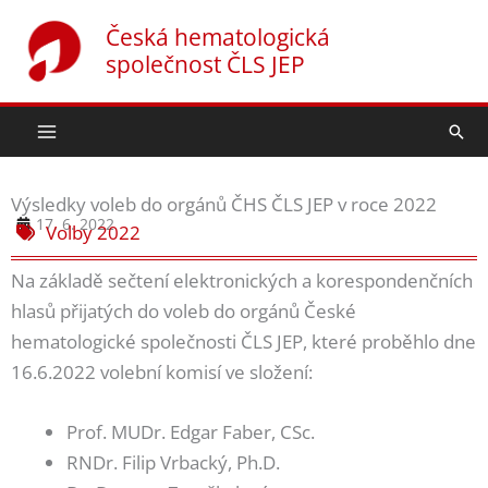
Přeskočit
Česká hematologická
na
společnost ČLS JEP
obsah
Hled
Výsledky voleb do orgánů ČHS ČLS JEP v roce 2022
17. 6. 2022
Volby 2022
Na základě sečtení elektronických a korespondenčních
hlasů přijatých do voleb do orgánů České
hematologické společnosti ČLS JEP, které proběhlo dne
16.6.2022 volební komisí ve složení:
Prof. MUDr. Edgar Faber, CSc.
RNDr. Filip Vrbacký, Ph.D.