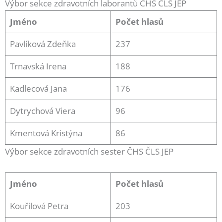
Výbor sekce zdravotních laborantů ČHS ČLS JEP
Jméno
Počet hlasů
Pavlíková Zdeňka
237
Trnavská Irena
188
Kadlecová Jana
176
Dytrychová Viera
96
Kmentová Kristýna
86
Výbor sekce zdravotních sester ČHS ČLS JEP
Jméno
Počet hlasů
Kouřilová Petra
203