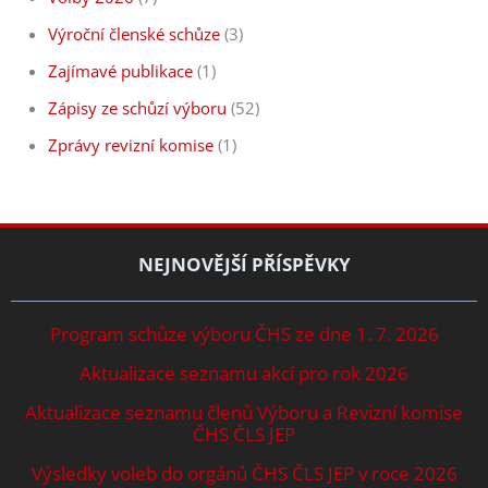
Výroční členské schůze
(3)
Zajímavé publikace
(1)
Zápisy ze schůzí výboru
(52)
Zprávy revizní komise
(1)
NEJNOVĚJŠÍ PŘÍSPĚVKY
Program schůze výboru ČHS ze dne 1. 7. 2026
Aktualizace seznamu akcí pro rok 2026
Aktualizace seznamu členů Výboru a Revizní komise
ČHS ČLS JEP
Výsledky voleb do orgánů ČHS ČLS JEP v roce 2026