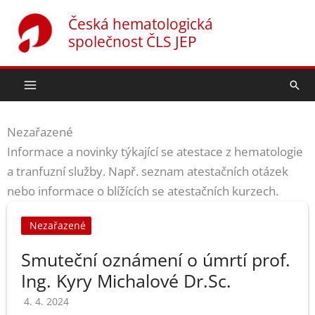
Přeskočit
Česká hematologická
na
společnost ČLS JEP
obsah
Hled
Nezařazené
Informace a novinky týkající se atestace z hematologie
a tranfuzní služby. Např. seznam atestačních otázek
nebo informace o blížících se atestačních kurzech.
Nezařazené
Smuteční oznámení o úmrtí prof.
Ing. Kyry Michalové Dr.Sc.
4. 4. 2024