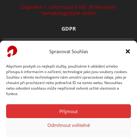
Doplnění 1. informace k XXI. Brněnským
hematologickým dnům
GDPR
Zásady ochrany osobních údajů
Spravovat Souhlas
Prohlášení o cookies
Abychom poskytli co nejlepší služby, používáme k ukládání a/nebo
přístupu k informacím o zařízení, technologie jako jsou soubory cookies.
TENTO WEB PODPORUJE
Souhlas s těmito technologiemi nám umožní zpracovávat údaje, jako je
chování při procházení nebo jedinečná ID na tomto webu. Nesouhlas
nebo odvolání souhlasu může nepříznivě ovlivnit určité vlastnosti a
funkce.
Příjmout
Odmítnout volitelné
Copyright © 2026
Česká hematologická společnost ČLS