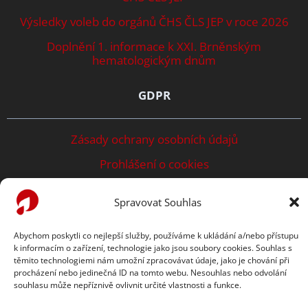
Výsledky voleb do orgánů ČHS ČLS JEP v roce 2026
Doplnění 1. informace k XXI. Brněnským
hematologickým dnům
GDPR
Zásady ochrany osobních údajů
Prohlášení o cookies
TENTO WEB PODPORUJE
Spravovat Souhlas
Abychom poskytli co nejlepší služby, používáme k ukládání a/nebo přístupu
k informacím o zařízení, technologie jako jsou soubory cookies. Souhlas s
těmito technologiemi nám umožní zpracovávat údaje, jako je chování při
procházení nebo jedinečná ID na tomto webu. Nesouhlas nebo odvolání
souhlasu může nepříznivě ovlivnit určité vlastnosti a funkce.