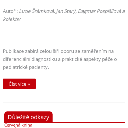
Autoři:
Lucie Šrámková, Jan Starý, Dagmar Pospíšilová a
kolektiv
Publikace zabírá celou šíři oboru se zaměřením na
diferenciální diagnostiku a praktické aspekty péče o
pediatrické pacienty.
Dětská
Číst více »
hematologie
Důležité odkazy
Červená kniha