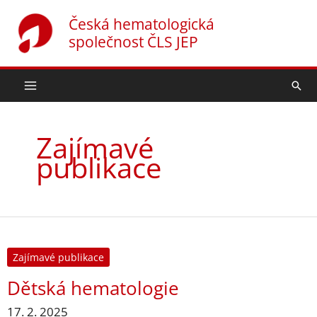
Přeskočit
Česká hematologická
na
společnost ČLS JEP
obsah
Hled
Zajímavé
publikace
Zajímavé publikace
Dětská hematologie
17. 2. 2025