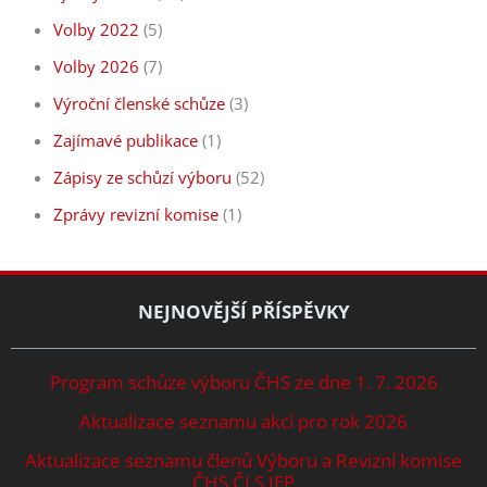
Volby 2022
(5)
Volby 2026
(7)
Výroční členské schůze
(3)
Zajímavé publikace
(1)
Zápisy ze schůzí výboru
(52)
Zprávy revizní komise
(1)
NEJNOVĚJŠÍ PŘÍSPĚVKY
Program schůze výboru ČHS ze dne 1. 7. 2026
Aktualizace seznamu akcí pro rok 2026
Aktualizace seznamu členů Výboru a Revizní komise
ČHS ČLS JEP