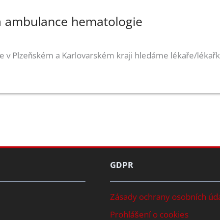
a ambulance hematologie
 v Plzeňském a Karlovarském kraji hledáme lékaře/lékařk
GDPR
Zásady ochrany osobních úd
Prohlášení o cookies