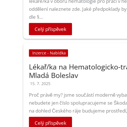
lékaře/ka v oboru hematologie pro práci v he
oddělení naleznete zde. Jaké předpoklady by
dle §...
Celý příspěvek
Inzerce - Nabídka
Lékař/ka na Hematologicko-tr
Mladá Boleslav
15. 7. 2025
Proč právě my? jsme součástí moderně vybav
nebudete jen číslo spolupracujeme se Škoda Au
na dohled Českého ráje budujeme prostředí, k
Celý příspěvek