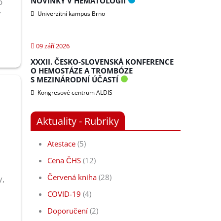
NOVINKY V HEMATOLOGII
o
Univerzitní kampus Brno
í
09 září 2026
XXXII. ČESKO-SLOVENSKÁ KONFERENCE
O HEMOSTÁZE A TROMBÓZE
S MEZINÁRODNÍ ÚČASTÍ
Kongresové centrum ALDIS
Aktuality - Rubriky
Atestace
(5)
Cena ČHS
(12)
Červená kniha
(28)
y,
COVID-19
(4)
Doporučení
(2)