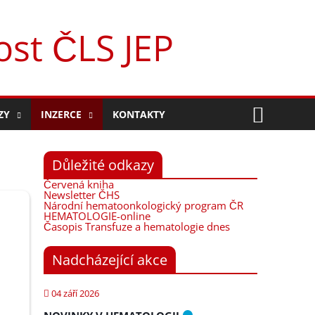
st ČLS JEP
Hleda
ZY
INZERCE
KONTAKTY
Důležité odkazy
Červená kniha
Newsletter ČHS
Národní hematoonkologický program ČR
HEMATOLOGIE-online
Časopis Transfuze a hematologie dnes
Nadcházející akce
04 září 2026