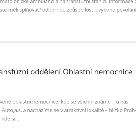
matologické ambulanci a na transfuzní stanici. Informace 
ste měli splňovat? odbornou způsobilost k výkonu povolán
ansfúzní oddělení Oblastní nemocnice
ené oblastní nemocnice, kde se všichni známe – u nás
to,a.s. a nacházíme se v atraktivní lokalitě – blízko Prah
de si...