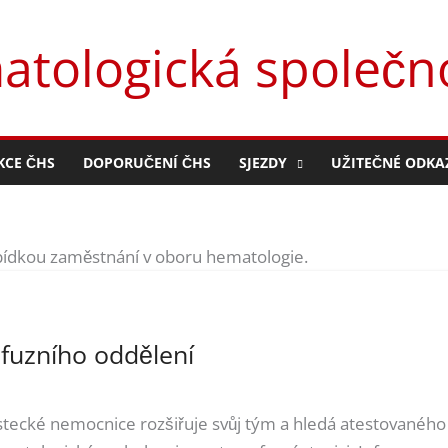
tologická společno
KCE ČHS
DOPORUČENÍ ČHS
SJEZDY
UŽITEČNÉ ODKA
bídkou zaměstnání v oboru hematologie.
fuzního oddělení
stecké nemocnice rozšiřuje svůj tým a hledá atestovaného