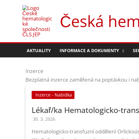
Přeskočit
na
Česká hema
obsah
AKTUALITY
INFORMACE A DOKUMENTY
SE
Inzerce
Bezplatná inzerce zaměřená na poptávkou i na
Inzerce - Nabídka
Lékař/ka Hematologicko-trans
30. 3. 2026
Hematologicko-transfuzní oddělení Orlickoú