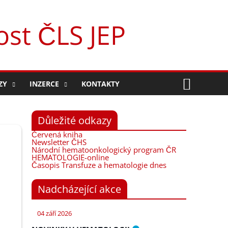
st ČLS JEP
Hleda
ZY
INZERCE
KONTAKTY
Důležité odkazy
Červená kniha
Newsletter ČHS
Národní hematoonkologický program ČR
HEMATOLOGIE-online
Časopis Transfuze a hematologie dnes
Nadcházející akce
04 září 2026