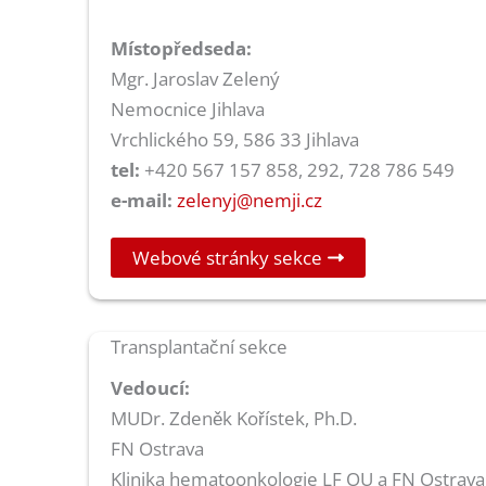
Místopředseda:
Mgr. Jaroslav Zelený
Nemocnice Jihlava
Vrchlického 59, 586 33 Jihlava
tel:
+420 567 157 858, 292, 728 786 549
e-mail:
zelenyj@nemji.cz
Webové stránky sekce
Transplantační sekce
Vedoucí:
MUDr. Zdeněk Kořístek, Ph.D.
FN Ostrava
Klinika hematoonkologie LF OU a FN Ostrava