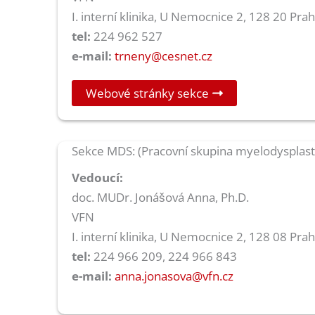
I. interní klinika, U Nemocnice 2, 128 20 Pra
tel:
224 962 527
e-mail:
trneny@cesnet.cz
Webové stránky sekce
Sekce MDS: (Pracovní skupina myelodysplas
Vedoucí:
doc. MUDr. Jonášová Anna, Ph.D.
VFN
I. interní klinika, U Nemocnice 2, 128 08 Pra
tel:
224 966 209, 224 966 843
e-mail:
anna.jonasova@vfn.cz