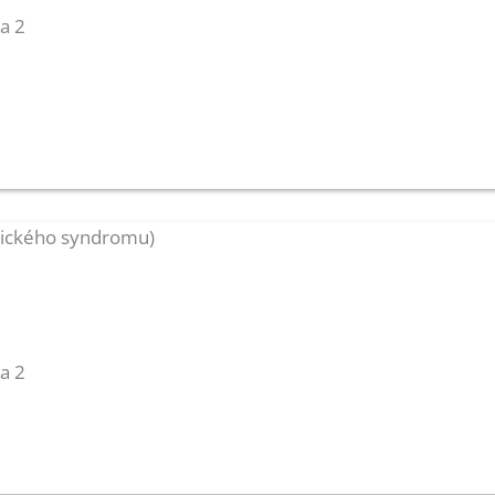
ha 2
tického syndromu)
ha 2