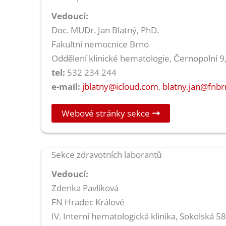
Vedoucí:
Doc. MUDr. Jan Blatný, PhD.
Fakultní nemocnice Brno
Oddělení klinické hematologie, Černopolní 9
tel:
532 234 244
e-mail:
jblatny@icloud.com
,
blatny.jan@fnbr
Webové stránky sekce
Sekce zdravotních laborantů
Vedoucí:
Zdenka Pavlíková
FN Hradec Králové
IV. Interní hematologická klinika, Sokolská 