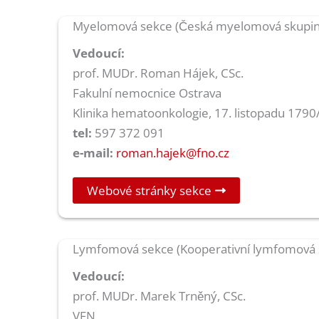
Myelomová sekce (Česká myelomová skupin
Vedoucí:
prof. MUDr. Roman Hájek, CSc.
Fakulní nemocnice Ostrava
Klinika hematoonkologie, 17. listopadu 1790
tel:
597 372 091
e-mail:
roman.hajek@fno.cz
Webové stránky sekce
Lymfomová sekce (Kooperativní lymfomová 
Vedoucí:
prof. MUDr. Marek Trněný, CSc.
VFN