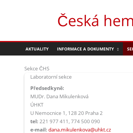
Přeskočit
na
Česká hema
obsah
AKTUALITY
INFORMACE A DOKUMENTY
SE
Sekce ČHS
Laboratorní sekce
Předsedkyně:
MUDr. Dana Mikulenková
ÚHKT
U Nemocnice 1, 128 20 Praha 2
tel:
221 977 411, 774 500 090
e-mail:
dana.mikulenkova@uhkt.cz