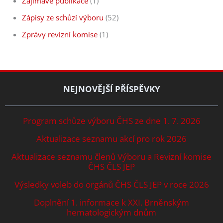
Zajímavé publikace
(1)
Zápisy ze schůzí výboru
(52)
Zprávy revizní komise
(1)
NEJNOVĚJŠÍ PŘÍSPĚVKY
Program schůze výboru ČHS ze dne 1. 7. 2026
Aktualizace seznamu akcí pro rok 2026
Aktualizace seznamu členů Výboru a Revizní komise
ČHS ČLS JEP
Výsledky voleb do orgánů ČHS ČLS JEP v roce 2026
Doplnění 1. informace k XXI. Brněnským
hematologickým dnům