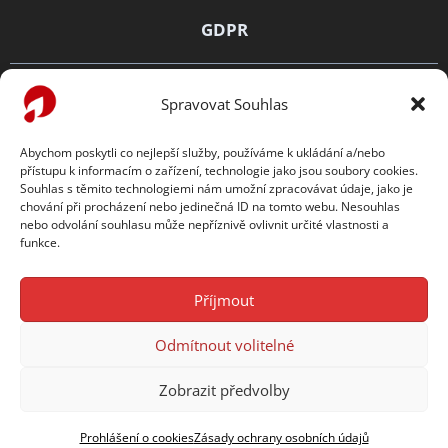
GDPR
Zásady ochrany osobních údajů
Spravovat Souhlas
Prohlášení o cookies
Abychom poskytli co nejlepší služby, používáme k ukládání a/nebo
přístupu k informacím o zařízení, technologie jako jsou soubory cookies.
TENTO WEB PODPORUJE
Souhlas s těmito technologiemi nám umožní zpracovávat údaje, jako je
chování při procházení nebo jedinečná ID na tomto webu. Nesouhlas
nebo odvolání souhlasu může nepříznivě ovlivnit určité vlastnosti a
funkce.
Příjmout
Odmítnout volitelné
Copyright © 2026
Česká hematologická společnost ČLS
JEP
Zobrazit předvolby
Tvorba webu:
Filip Vrbacký
Prohlášení o cookies
Zásady ochrany osobních údajů