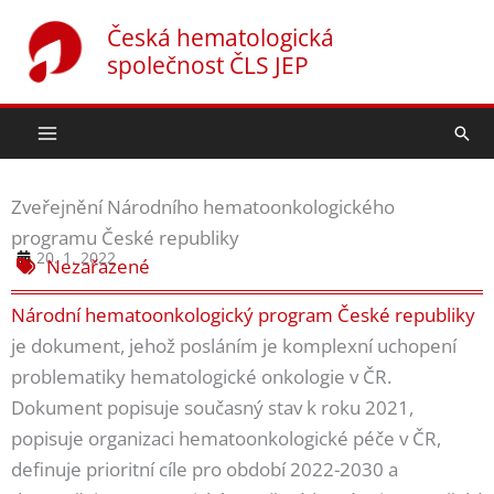
Přeskočit
Česká hematologická
na
společnost ČLS JEP
obsah
Hled
Zveřejnění Národního hematoonkologického
programu České republiky
20. 1. 2022
Nezařazené
Národní hematoonkologický program České republiky
je dokument, jehož posláním je komplexní uchopení
problematiky hematologické onkologie v ČR.
Dokument popisuje současný stav k roku 2021,
popisuje organizaci hematoonkologické péče v ČR,
definuje prioritní cíle pro období 2022-2030 a