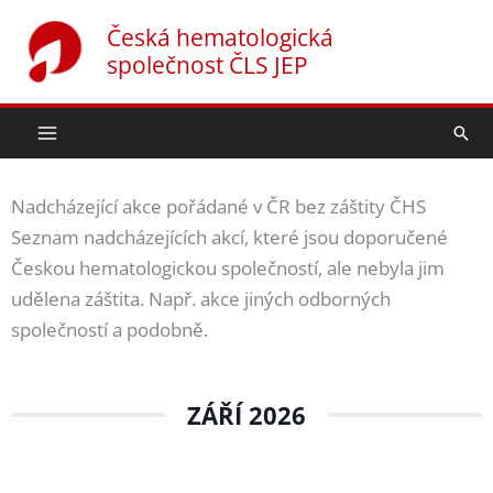
Přeskočit
Česká hematologická
na
společnost ČLS JEP
obsah
Hled
Nadcházející akce pořádané v ČR bez záštity ČHS
Seznam nadcházejících akcí, které jsou doporučené
Českou hematologickou společností, ale nebyla jim
udělena záštita. Např. akce jiných odborných
společností a podobně.
ZÁŘÍ 2026