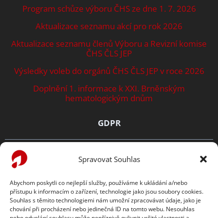
Program schůze výboru ČHS ze dne 1. 7. 2026
Aktualizace seznamu akcí pro rok 2026
Aktualizace seznamu členů Výboru a Revizní komise
ČHS ČLS JEP
Výsledky voleb do orgánů ČHS ČLS JEP v roce 2026
Doplnění 1. informace k XXI. Brněnským
hematologickým dnům
GDPR
Zásady ochrany osobních údajů
Spravovat Souhlas
Prohlášení o cookies
Abychom poskytli co nejlepší služby, používáme k ukládání a/nebo
přístupu k informacím o zařízení, technologie jako jsou soubory cookies.
TENTO WEB PODPORUJE
Souhlas s těmito technologiemi nám umožní zpracovávat údaje, jako je
chování při procházení nebo jedinečná ID na tomto webu. Nesouhlas
nebo odvolání souhlasu může nepříznivě ovlivnit určité vlastnosti a