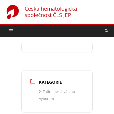
Přeskočit
Česká hematologická
na
společnost ČLS JEP
obsah
Hled
KATEGORIE
Zatím neschváleno
výborem