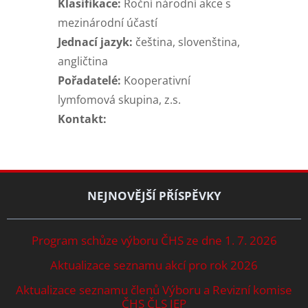
Klasifikace:
Roční národní akce s
mezinárodní účastí
Jednací jazyk:
čeština, slovenština,
angličtina
Pořadatelé:
Kooperativní
lymfomová skupina, z.s.
Kontakt:
NEJNOVĚJŠÍ PŘÍSPĚVKY
Program schůze výboru ČHS ze dne 1. 7. 2026
Aktualizace seznamu akcí pro rok 2026
Aktualizace seznamu členů Výboru a Revizní komise
ČHS ČLS JEP