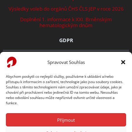
Výsledky voleb do orgánů ČHS ČLS JEP v roce 2026
Doplnění 1. informace k XXI. Brněnským
hematologickým dnům
GDPR
Zásady ochrany osobních údajů
Spravovat Souhlas
Prohlášení o cookies
Abychom poskytli co nejlepší služby, používáme k ukládání a/nebo
přístupu k informacím o zařízení, technologie jako jsou soubory cookies.
TENTO WEB PODPORUJE
Souhlas s těmito technologiemi nám umožní zpracovávat údaje, jako je
chování při procházení nebo jedinečná ID na tomto webu. Nesouhlas
nebo odvolání souhlasu může nepříznivě ovlivnit určité vlastnosti a
funkce.
Příjmout