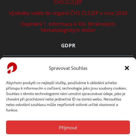
ČHS ČLS JEP
Výsledky voleb do orgánů ČHS ČLS JEP v roce 2026
Doplnění 1. informace k XXI. Brněnským
hematologickým dnům
GDPR
Zásady ochrany osobních údajů
Spravovat Souhlas
Prohlášení o cookies
Abychom poskytli co nejlepší služby, používáme k ukládání a/nebo
přístupu k informacím o zařízení, technologie jako jsou soubory cookies.
TENTO WEB PODPORUJE
Souhlas s těmito technologiemi nám umožní zpracovávat údaje, jako je
chování při procházení nebo jedinečná ID na tomto webu. Nesouhlas
nebo odvolání souhlasu může nepříznivě ovlivnit určité vlastnosti a
funkce.
Příjmout