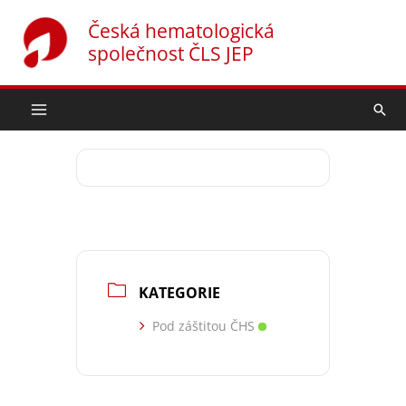
Přeskočit
Česká hematologická
na
společnost ČLS JEP
obsah
Hled
KATEGORIE
Pod záštitou ČHS