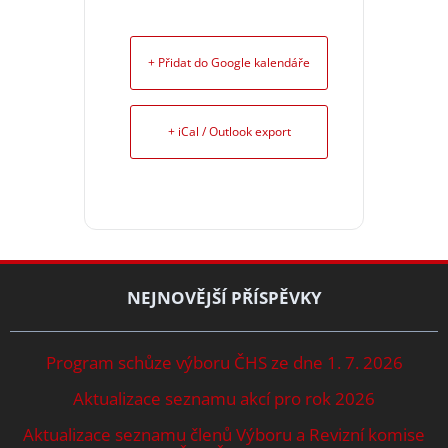
+ Přidat do Google kalendáře
+ iCal / Outlook export
NEJNOVĚJŠÍ PŘÍSPĚVKY
Program schůze výboru ČHS ze dne 1. 7. 2026
Aktualizace seznamu akcí pro rok 2026
Aktualizace seznamu členů Výboru a Revizní komise