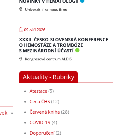
NOVINKY V HEMATOLOGII
Univerzitní kampus Brno
09 září 2026
XXXII. ČESKO-SLOVENSKÁ KONFERENCE
O HEMOSTÁZE A TROMBÓZE
S MEZINÁRODNÍ ÚČASTÍ
Kongresové centrum ALDIS
Aktuality - Rubriky
Atestace
(5)
Cena ČHS
(12)
Červená kniha
(28)
ěvek
»
COVID-19
(4)
Doporučení
(2)