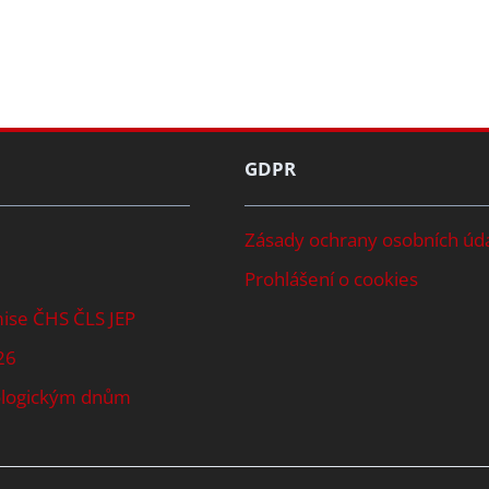
GDPR
Zásady ochrany osobních úd
Prohlášení o cookies
mise ČHS ČLS JEP
26
tologickým dnům