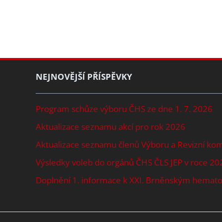
NEJNOVĚJŠÍ PŘÍSPĚVKY
Program schůze výboru ČHS ze dne 1. 7. 2026
Aktualizace seznamu akcí pro rok 2026
Aktualizace seznamu členů Výboru a Revizní ko
Výsledky voleb do orgánů ČHS ČLS JEP v roce 20
Doplnění 1. informace k XXI. Brněnským hema