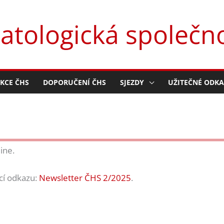
tologická společno
EKCE ČHS
DOPORUČENÍ ČHS
SJEZDY
UŽITEČNÉ ODKA
ine.
cí odkazu:
Newsletter ČHS 2/2025
.