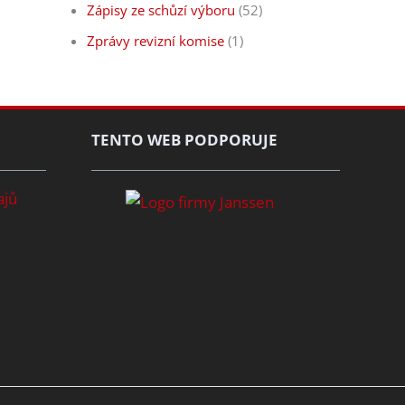
Zápisy ze schůzí výboru
(52)
Zprávy revizní komise
(1)
TENTO WEB PODPORUJE
ajů