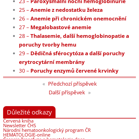
23 –
Paroxysmální noční hemoglobinurie
25 –
Anemie z nedostatku železa
26 –
Anemie při chronickém onemocnění
27 –
Megalobastové anemie
28 –
Thalasemie, další hemoglobinopatie a
poruchy tvorby hemu
29 –
Dědičná sférocytóza a další poruchy
erytrocytární membrány
30 –
Poruchy enzymů červené krvinky
«
Předchozí příspěvek
Další příspěvek
»
Důležité odkazy
Červená kniha
Newsletter ČHS
Národní hematoonkologický program ČR
HEMATOLOGIE-online