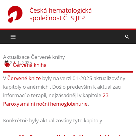
Přeskočit
Česká hematologická
na
společnost ČLS JEP
obsah
Hled
Aktualizace Červené knihy
27. 1. 2025
Červená kniha
V
Červené knize
byly na verzi 01-2025 aktualizovány
kapitoly o anémiích . Došlo především k aktualizaci
informací o terapii, nejzásadněji v kapitole
23
Paroxysmální noční hemoglobinurie
.
Konkrétně byly aktualizovány tyto kapitoly: