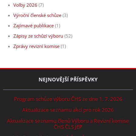
Volby 2026
(7)
Výroční členské schůze
(3)
Zajímavé publikace
(1)
Zápisy ze schůzí výboru
(52)
Zprávy revizní komise
(1)
NEJNOVĚJŠÍ PŘÍSPĚVKY
Program schůze výboru ČHS ze dne 1. 7. 2026
Aktualizace seznamu akcí pro rok 2026
Aktualizace seznamu členů Výboru a Revizní komise
ČHS ČLS JEP