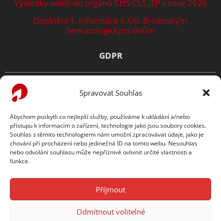
Výsledky voleb do orgánů ČHS ČLS JEP v roce 2026
Doplnění 1. informace k XXI. Brněnským
hematologickým dnům
GDPR
Zásady ochrany osobních údajů
Spravovat Souhlas
Prohlášení o cookies
Abychom poskytli co nejlepší služby, používáme k ukládání a/nebo
přístupu k informacím o zařízení, technologie jako jsou soubory cookies.
TENTO WEB PODPORUJE
Souhlas s těmito technologiemi nám umožní zpracovávat údaje, jako je
chování při procházení nebo jedinečná ID na tomto webu. Nesouhlas
nebo odvolání souhlasu může nepříznivě ovlivnit určité vlastnosti a
funkce.
Příjmout
Odmítnout volitelné
Copyright © 2026
Česká hematologická společnost ČLS