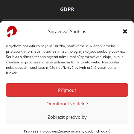
GDPR
Zásady ochrany osobních údajů
Spravovat Souhlas
Prohlášení o cookies
Abychom poskytli co nejlepší služby, používáme k ukládání a/nebo
přístupu k informacím o zařízení, technologie jako jsou soubory cookies.
TENTO WEB PODPORUJE
Souhlas s těmito technologiemi nám umožní zpracovávat údaje, jako je
chování při procházení nebo jedinečná ID na tomto webu. Nesouhlas
nebo odvolání souhlasu může nepříznivě ovlivnit určité vlastnosti a
funkce.
Příjmout
Odmítnout volitelné
Copyright © 2026
Česká hematologická společnost ČLS
JEP
Zobrazit předvolby
Tvorba webu:
Filip Vrbacký
Prohlášení o cookies
Zásady ochrany osobních údajů