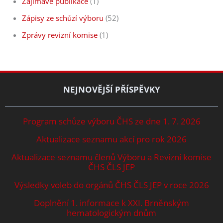
Zajímavé publikace
(1)
Zápisy ze schůzí výboru
(52)
Zprávy revizní komise
(1)
NEJNOVĚJŠÍ PŘÍSPĚVKY
Program schůze výboru ČHS ze dne 1. 7. 2026
Aktualizace seznamu akcí pro rok 2026
Aktualizace seznamu členů Výboru a Revizní komise
ČHS ČLS JEP
Výsledky voleb do orgánů ČHS ČLS JEP v roce 2026
Doplnění 1. informace k XXI. Brněnským
hematologickým dnům